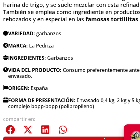
harina de trigo, y se suele mezclar con esta refina
También se emplea como ingrediente en productos 
rebozados y en especial en las
famosas tortillitas
VARIEDAD:
garbanzos
MARCA:
La Pedriza
INGREDIENTES:
Garbanzos
VIDA DEL PRODUCTO:
Consumo preferentemente antes 
envasado.
ORIGEN:
España
FORMA DE PRESENTACIÓN:
Envasado 0,4 kg, 2 kg y 5 k
complejo bopp-bopp (polipropileno)
compartir en: