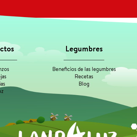
ctos
Legumbres
nzos
Beneficios de las legumbres
jas
Recetas
ias
Blog
oz