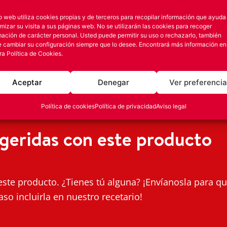
tio web utiliza cookies propias y de terceros para recopilar información que ayuda
imizar su visita a sus páginas web. No se utilizarán las cookies para recoger
s encantados de que nos
mación de carácter personal. Usted puede permitir su uso o rechazarlo, también
enes receta que quieres
 cambiar su configuración siempre que lo desee. Encontrará más información en
 formulario
tra
Política de Cookies.
Aceptar
Denegar
Ver preferenci
Política de cookies
Política de privacidad
Aviso legal
geridas con este producto
ste producto. ¿Tienes tú alguna? ¡Envíanosla para q
aso incluirla en nuestro recetario!