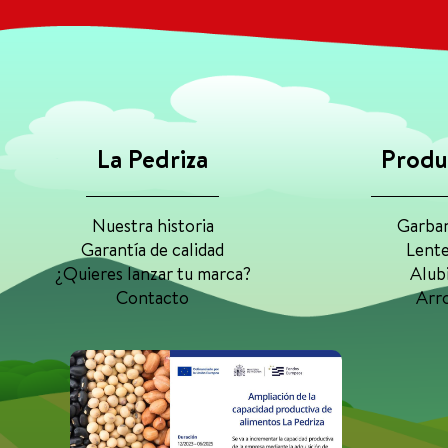
La Pedriza
Produ
Nuestra historia
Garba
Garantía de calidad
Lente
¿Quieres lanzar tu marca?
Alub
Contacto
Arr