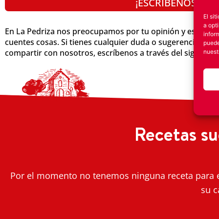
¡ESCRÍBENOS!
El si
a opt
En La Pedriza nos preocupamos por tu opinión y estamo
infor
cuentes cosas. Si tienes cualquier duda o sugerencia, o ti
puede
compartir con nosotros, escríbenos a través del siguiente
nues
Recetas su
Por el momento no tenemos ninguna receta para e
su c