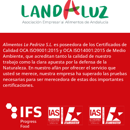
Alimentos La Pedriza S.L.
es poseedora de los Certificados de
Calidad OCA ISO9001:2015 y OCA ISO14001:2015 de Medio
Ambiente, que acreditan tanto la calidad de nuestro
trabajo como la clara apuesta por la defensa de la
Naturaleza. En nuestro afán por ofrecer el servicio que
usted se merece, nuestra empresa ha superado las pruebas
necesarias para ser merecedora de estas dos importantes
certificaciones.