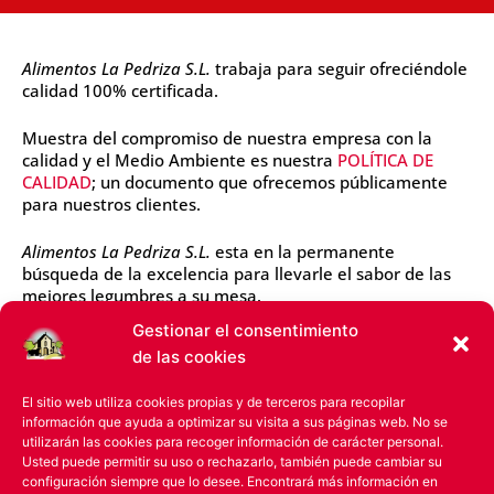
Alimentos La Pedriza S.L.
trabaja para seguir ofreciéndole
calidad 100% certificada.
Muestra del compromiso de nuestra empresa con la
calidad y el Medio Ambiente es nuestra
POLÍTICA DE
CALIDAD
; un documento que ofrecemos públicamente
para nuestros clientes.
Alimentos La Pedriza S.L.
esta en la permanente
búsqueda de la excelencia para llevarle el sabor de las
mejores legumbres a su mesa.
Gestionar el consentimiento
de las cookies
El sitio web utiliza cookies propias y de terceros para recopilar
información que ayuda a optimizar su visita a sus páginas web. No se
utilizarán las cookies para recoger información de carácter personal.
Usted puede permitir su uso o rechazarlo, también puede cambiar su
configuración siempre que lo desee. Encontrará más información en