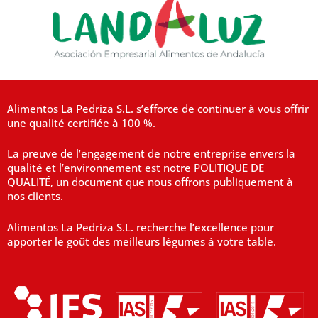
Alimentos La Pedriza S.L. s’efforce de continuer à vous offrir
une qualité certifiée à 100 %.
La preuve de l’engagement de notre entreprise envers la
qualité et l’environnement est notre POLITIQUE DE
QUALITÉ, un document que nous offrons publiquement à
nos clients.
Alimentos La Pedriza S.L. recherche l’excellence pour
apporter le goût des meilleurs légumes à votre table.