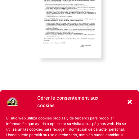
Gérer le consentement aux
cookies
Les avantages des légumineuses
El sitio web utiliza cookies propias y de terceros para recopilar
información que ayuda a optimizar su visita a sus páginas web. No se
utilizarán las cookies para recoger información de carácter personal.
Si vous voulez connaître les avantages de la consommation
Usted puede permitir su uso o rechazarlo, también puede cambiar su
de légumineuses