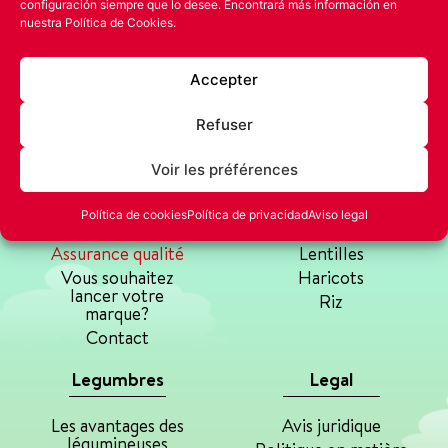
configuración siempre que lo desee. Encontrará más información en
nuestra
Política de Cookies.
Accepter
Refuser
Voir les préférences
La Pedriza
Productos
Política de cookies
Política de privacidad
Aviso legal
Notre histoire
Pois chiches
Assurance qualité
Lentilles
Vous souhaitez
Haricots
lancer votre
Riz
marque?
Contact
Legumbres
Legal
Les avantages des
Avis juridique
légumineuses