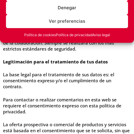
https://www.alimentoslapedriza.com/ no vende, alquila ni
cede datos de carácter personal que puedan identificar al
Denegar
usuario, ni lo hará en el futuro, a terceros sin el
consentimiento previo. Sin embargo, en algunos casos se
Ver preferencias
pueden realizar colaboraciones con otros profesionales, en
esos casos, se requerirá consentimiento a los usuarios
Política de cookies
Política de privacidad
Aviso legal
informando sobre la identidad del colaborador y la finalidad
de la colaboración. Siempre se realizará con los más
estrictos estándares de seguridad.
Legitimación para el tratamiento de tus datos
La base legal para el tratamiento de sus datos es: el
consentimiento expreso y/o el cumplimiento de un
contrato.
Para contactar o realizar comentarios en esta web se
requiere el consentimiento expreso con esta política de
privacidad.
La oferta prospectiva o comercial de productos y servicios
está basada en el consentimiento que se te solicita, sin que