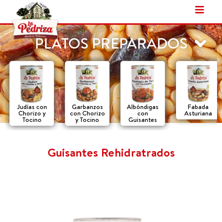
Ir
al
contenido
PLATOS PREPARADOS
Judías con
Garbanzos
Albóndigas
Fabada
Chorizo y
con Chorizo
con
Asturiana
Tocino
y Tocino
Guisantes
Guisantes Rehidratrados