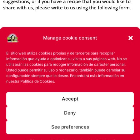
suggestions, or if you have a recipe that you would like to
share with us, please write to us using the following form.
Manage cookie consent
El sitio web utiliza cookies propias y de terceros para recopilar
información que ayuda a optimizar su visita a sus páginas web. No se
utilizarán las cookies para recoger información de carácter personal.
Usted puede permitir su uso o rechazarlo, también puede cambiar su
La Pedriza
Productos
configuración siempre que lo desee. Encontrará más información en
nuestra
Política de Cookies.
Our history
Chickpeas
Accept
Quality assurance
Lentils
Do you want to
Beans
Deny
launch your brand?
Rice
Contact
See preferences
Legumbres
Legal