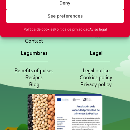
Deny
Our history
Chickpeas
See preferences
Quality assurance
Lentils
Do you want to
Beans
Política de cookies
Política de privacidad
Aviso legal
launch your brand?
Rice
Contact
Legumbres
Legal
Benefits of pulses
Legal notice
Recipes
Cookies policy
Blog
Privacy policy