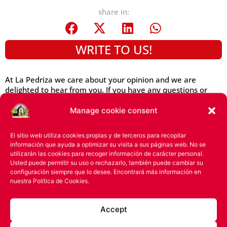
share in:
WRITE TO US!
At La Pedriza we care about your opinion and we are
delighted to hear from you. If you have any questions or
suggestions, or if you have a recipe that you would like to
share with us, please write to us using the following form.
Manage cookie consent
El sitio web utiliza cookies propias y de terceros para recopilar
información que ayuda a optimizar su visita a sus páginas web. No se
utilizarán las cookies para recoger información de carácter personal.
Usted puede permitir su uso o rechazarlo, también puede cambiar su
configuración siempre que lo desee. Encontrará más información en
nuestra
Política de Cookies.
Accept
La Pedriza
Productos