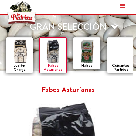
Ir
al
contenido
GRAN SELECCIÓN
Judión
Fabes
Habas
Guisantes
Granja
Asturianas
Partidos
Fabes Asturianas