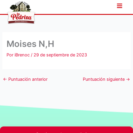
Ir
al
contenido
Moises N,H
Por
iBrenoc
/
29 de septiembre de 2023
←
Puntuación anterior
Puntuación siguiente
→
La Pedriza
Productos