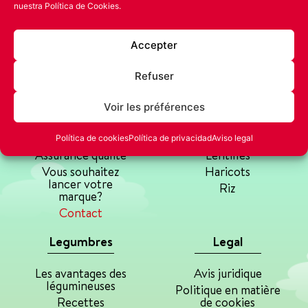
nuestra
Política de Cookies.
Accepter
Refuser
La Pedriza
Productos
Voir les préférences
Notre histoire
Pois chiches
Política de cookies
Política de privacidad
Aviso legal
Assurance qualité
Lentilles
Vous souhaitez
Haricots
lancer votre
Riz
marque?
Contact
Legumbres
Legal
Les avantages des
Avis juridique
légumineuses
Politique en matière
Recettes
de cookies