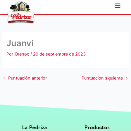
Ir
al
contenido
Juanvi
Por
iBrenoc
/
29 de septiembre de 2023
←
Puntuación anterior
Puntuación siguiente
→
La Pedriza
Productos