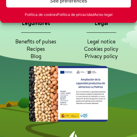
See preferences
launch your brand?
Rice
Contact
Política de cookies
Política de privacidad
Aviso legal
Legumbres
Legal
Benefits of pulses
Legal notice
Recipes
Cookies policy
Blog
Privacy policy